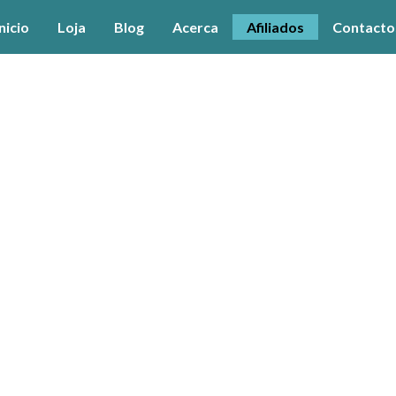
nicio
Loja
Blog
Acerca
Afiliados
Contacto
O Nosso Programa de Afiliados
hoje memso a ganhar dinheiro com os nossos Cursos