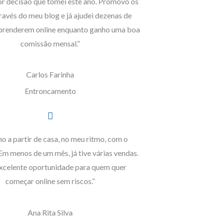
or decisão que tomei este ano. Promovo os
ravés do meu blog e já ajudei dezenas de
aprenderem online enquanto ganho uma boa
comissão mensal.”
Carlos Farinha
Entroncamento
o a partir de casa, no meu ritmo, com o
Em menos de um mês, já tive várias vendas.
xcelente oportunidade para quem quer
começar online sem riscos.”
Ana Rita Silva