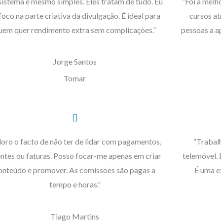
sistema é mesmo simples. Eles tratam de tudo. Eu
“Foi a melh
foco na parte criativa da divulgação. É ideal para
cursos at
uem quer rendimento extra sem complicações.”
pessoas a 
Jorge Santos
Tomar
oro o facto de não ter de lidar com pagamentos,
“Trabalh
entes ou faturas. Posso focar-me apenas em criar
telemóvel. 
onteúdo e promover. As comissões são pagas a
É uma e
tempo e horas.”
Tiago Martins