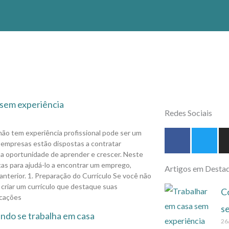
nicio
Loja
Blog
Acerca
Afiliados
Contacto
sem experiência
Redes Sociais
F
T
o tem experiência profissional pode ser um
a
w
s empresas estão dispostas a contratar
s a oportunidade de aprender e crescer. Neste
c
i
cas para ajudá-lo a encontrar um emprego,
Artigos em Desta
e
t
nterior. 1. Preparação do Currículo Se você não
b
t
l criar um currículo que destaque suas
C
o
e
icações
o
r
s
ndo se trabalha em casa
k
26