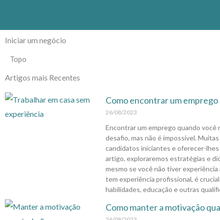
Skip
I
to
content
Iniciar um negócio
Topo
Artigos mais Recentes
Como encontrar um emprego 
26/08/2023
Encontrar um emprego quando você nã
desafio, mas não é impossível. Muita
candidatos iniciantes e oferecer-lhe
artigo, exploraremos estratégias e di
mesmo se você não tiver experiência a
tem experiência profissional, é crucia
habilidades, educação e outras qualif
Como manter a motivação qua
26/08/2023