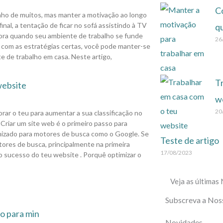
-
C
nho de muitos, mas manter a motivação ao longo
f
inal, a tentação de ficar no sofá assistindo à TV
q
dora quando seu ambiente de trabalho se funde
26
 com as estratégias certas, você pode manter-se
 de trabalho em casa. Neste artigo,
T
website
w
20
rar o teu para aumentar a sua classificação no
riar um site web é o primeiro passo para
imizado para motores de busca como o Google. Se
Teste de artigo
ores de busca, principalmente na primeira
17/08/2023
o sucesso do teu website . Porquê optimizar o
Veja as últimas
Subscreva a Nos
to para min
Novidades