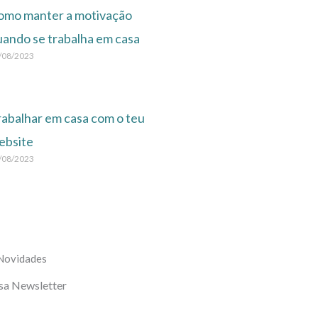
m
omo manter a motivação
uando se trabalha em casa
/08/2023
rabalhar em casa com o teu
ebsite
/08/2023
 Novidades
sa Newsletter